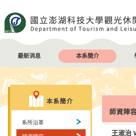
跳
到
主
要
內
容
區
塊
最新消息
本系簡介
:::
本系簡介
師資陣
系所沿革
王淑治 Wa