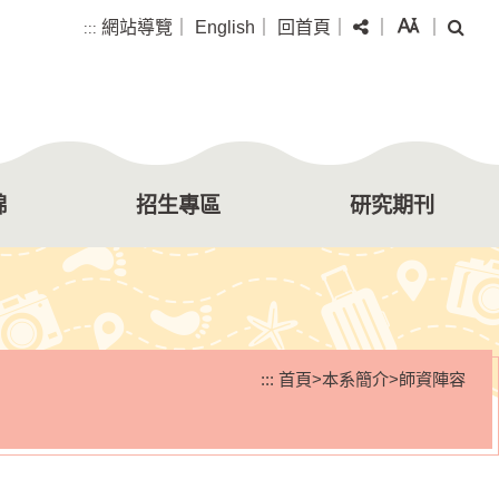
分享
字級
搜尋
網站導覽
｜
English
｜
回首頁
｜
｜
｜
:::
錦
招生專區
研究期刊
:::
首頁
>
本系簡介
>
師資陣容