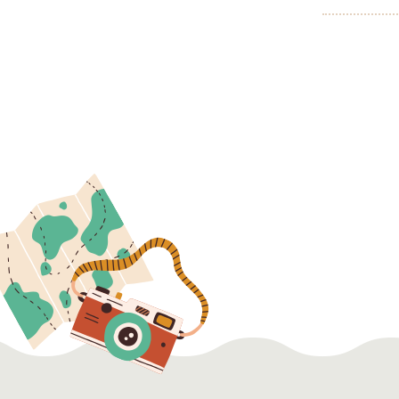
期刊論文
王淑治
學應用日
李明儒
研究
(I
王啟銘
『島嶼
林麗娟
第
11
期
研討會論文
王淑治、林
應用日語系