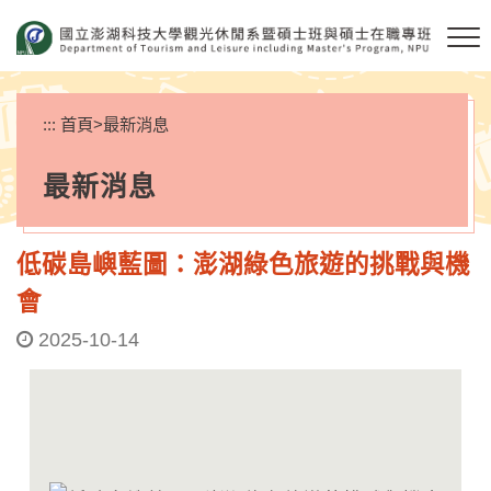
跳
到
主
要
內
:::
首頁
>
最新消息
容
區
最新消息
塊
低碳島嶼藍圖：澎湖綠色旅遊的挑戰與機
會
2025-10-14