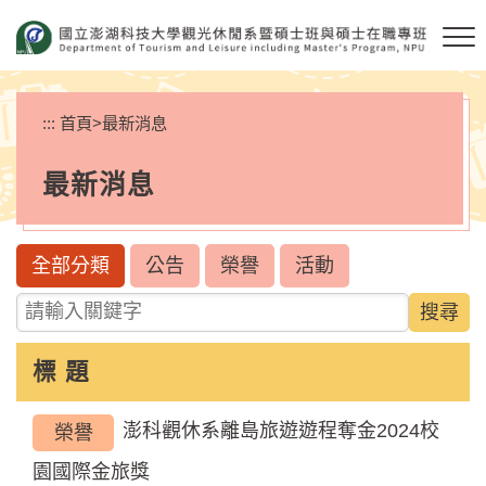
跳
到
主
要
內
:::
首頁
>
最新消息
容
區
最新消息
塊
全部分類
公告
榮譽
活動
請輸入關鍵字
標 題
澎科觀休系離島旅遊遊程奪金2024校
榮譽
園國際金旅獎