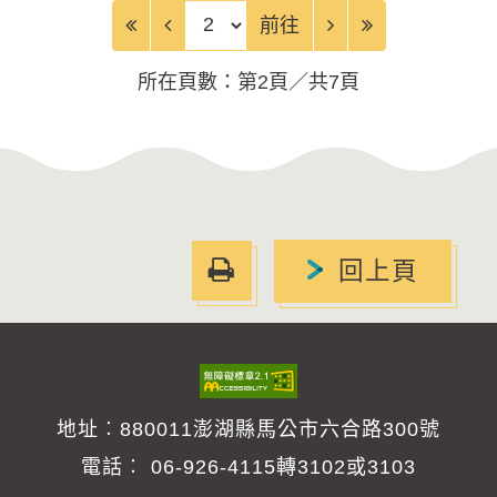
前往頁
前往
所在頁數：第2頁／共7頁
友
回上頁
善
列
印
地址︰880011澎湖縣馬公市六合路300號
電話︰
06-926-4115轉3102或3103