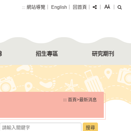
分享
字級
搜尋
網站導覽
｜
English
｜
回首頁
｜
｜
｜
:::
錦
招生專區
研究期刊
:::
首頁
>
最新消息
請輸入關鍵字