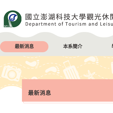
跳
到
主
要
內
容
區
塊
最新消息
本系簡介
最新消息