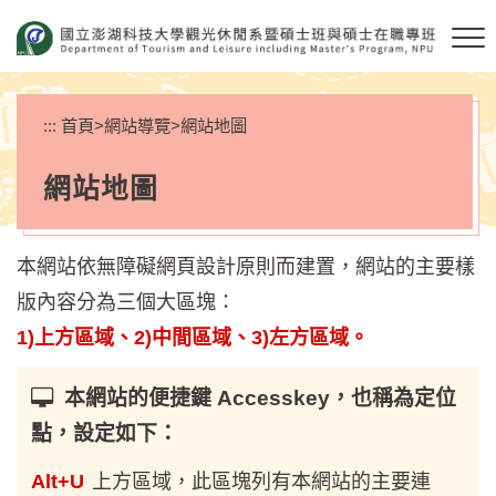
跳
到
主
要
內
:::
首頁
>
網站導覽
>
網站地圖
容
區
網站地圖
塊
本網站依無障礙網頁設計原則而建置，網站的主要樣
版內容分為三個大區塊：
1)上方區域、2)中間區域、3)左方區域。
本網站的便捷鍵 Accesskey，也稱為定位
點，設定如下：
Alt+U
上方區域，此區塊列有本網站的主要連