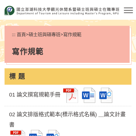
跳
到
主
要
內
:::
首頁
>
碩士班與碩專班
>
寫作規範
容
區
寫作規範
塊
標 題
01 論文撰寫規範手冊
02 論文排版格式範本(標示格式名稱) ＿論文計畫
書