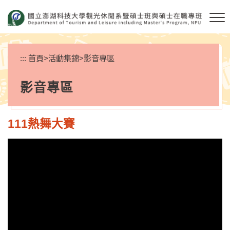
跳
到
主
要
內
:::
首頁
>
活動集錦
>
影音專區
容
區
影音專區
塊
111熱舞大賽