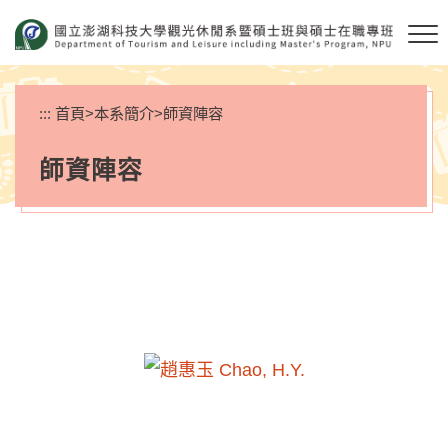
跳
到
主
要
內
:::
首頁
>
本系簡介
>
師資陣容
容
區
師資陣容
塊