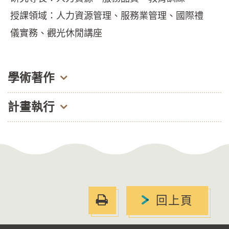
授課領域：人力資源管理、服務業管理、國際禮
儀實務、觀光休閒講座
學術著作
期刊論文
計畫執行
產學合作計畫
1. 洪瑞笙、李安娜、趙惠玉（2023）。以SDGS觀點
探討臺灣綠色旅館發展趨勢之研究。島嶼觀光研究，
1. 趙惠玉(計畫主持人)、林芳儀(共同主持人)。旅館
14(4)，p.60-78。
服務永續與流程優化績效之研究(113A0011)。(2024
2. 林芳儀、趙惠玉（2020年）。旅館業中高階主管
友
回上頁
年03月01日至2025年3月31日)，福華國際文教會館
之管理職能：產業現職員工之觀點。臺灣當代觀光，
善
公務人力發展學院。
列
5(5)，1-22。