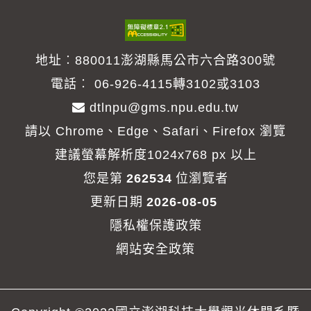
2. 趙惠玉(計畫主持人)、林芳儀(共同主持人)。交通
印
3. 趙惠玉、林芳儀（2020年）。澎湖地區之旅遊滿
部觀光局澎湖國家風景區管理處--109年澎湖國家風
意度：三年期調查。島嶼觀光研究。島嶼觀光研究：
景區遊客人次推估、行為及滿意度調查。(2020年1月
地址︰880011澎湖縣馬公市六合路300號
指標收錄：ACI (Impact factor: 0.238)；區域研究及
至2021年3月)交通部觀光局澎湖國家風景區管理處，
電話︰
06-926-4115轉3102或3103
地理學門期刊：第四名，13(2)，1-26。
臺灣澎湖。
dtlnpu@gms.npu.edu.tw
4. 趙惠玉、陳郁婷（2017年04月）。澎湖民宿的經
3. 趙惠玉(計畫主持人)、林芳儀(訓練教師)。交通部
請以 Chrome、Edge、Safari、Firefox 瀏覽
營與參加認證制度關係之研究。島嶼觀光研究，
觀光局澎湖國家風景區管理處--109年專家神祕客稽
建議螢幕解析度1024x768 px 以上
10(1)，p.77-91。
核員與內部自主稽核員教育訓練。(2020年1月至
您是第
262534
位瀏覽者
5. 趙惠玉（2016年06月）。職場共通職能、實習滿
2020年8月)交通部觀光局澎湖國家風景區管理處，臺
更新日期
2026-08-05
意度與就業意願關係之研究。島嶼觀光研究，9(2)，
灣澎湖。
隱私權保護政策
p.91-112。
4. 趙惠玉(計畫主持人)、林芳儀(共同主持人)。交通
網站安全政策
部觀光局澎湖國家風景區管理處--澎管處遊客服務中
研討會論文
心優化服務驗證執行案。(2019年4月至2019年12月)
1. 趙惠玉（2023年11月）。襪子王：堅持不做簡單