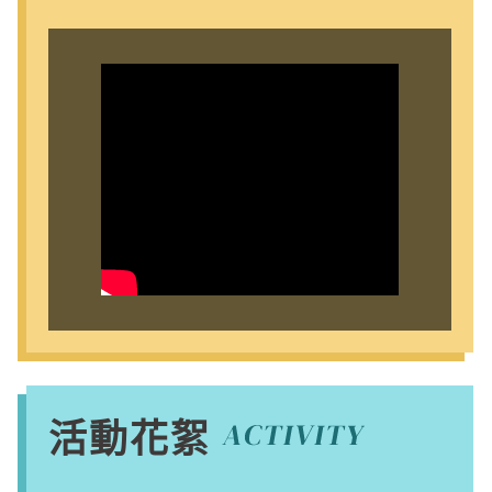
110學年度NPU流行創作熱舞影片競
賽-愛不一樣又怎樣（第一名作品）
活動花絮