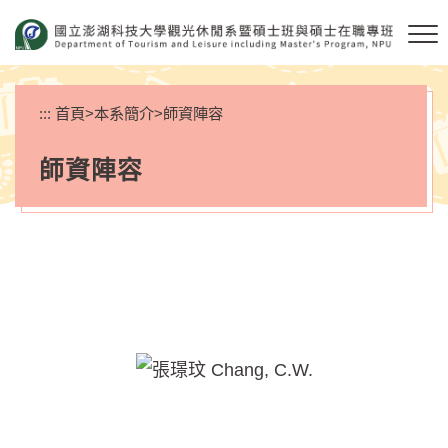
跳
到
主
要
內
:::
首頁
>
本系簡介
>
師資陣容
容
區
師資陣容
塊