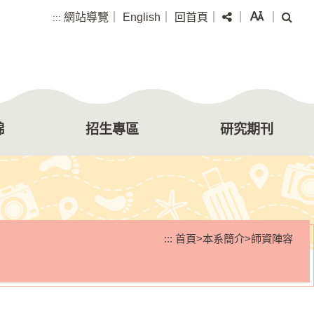
分享
字級
搜尋
網站導覽
｜
English
｜
回首頁
｜
｜
｜
:::
錦
招生專區
研究期刊
:::
首頁
>
本系簡介
>
師資陣容