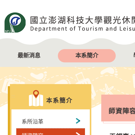
跳
到
主
要
內
容
區
塊
最新消息
本系簡介
:::
本系簡介
師資陣
系所沿革