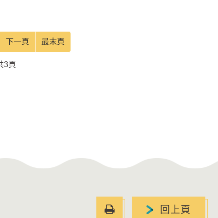
下一頁
最末頁
共3頁
友
回上頁