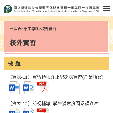
跳
到
主
要
內
:::
首頁
>
學生專區
>
校外實習
容
區
校外實習
塊
標 題
【實表-11】實習轉換終止紀錄表實習(企業填寫)
【實表-12】訪視輔導_學生滿意度問卷調查表